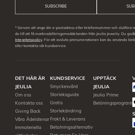
SUBSCRIBE
SUB
* Genom att ange din e-postadress eller telefonnummer och slutföra r
du till att få marknadsföringsmeddelanden från Jeulia Jewelry. Du go
Integritetspolicy
. För att avsluta prenumerationen kan du använda län
eller kontakta vår kundservice.
DET HÄR ÄR
KUNDSERVICE
UPPTÄCK
V
JEULIA
Smyckesvård
JEULIA
Storleksguide
Om oss
Jeulia Prime
Gratis
Kontakta oss
Belöningsprogram
Storlekändring
Giving Back
S
Frakt & Leverans
Våra Ädelstenar
Betalningsalternativ
Immateriella