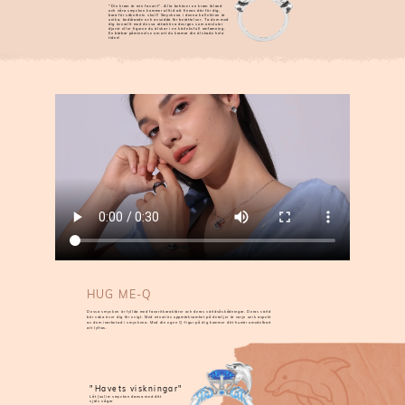
"Din kram är min favorit". Alla behöver en kram ibland
och våra smycken kommer alltid att finnas där för dig,
bara för säkerhets skull! Smyckena i denna kollektion är
unika, bedårande och avsedda för berättelser. Ta dem med
dig överallt med dessa attraktiva designs som omsluter
djuret eller figuren du älskar i en kärleksfull omfamning.
En bärbar påminnelse om att du kramar din älskade hela
tiden!
HUG ME-Q
Dessa smycken är fyllda med favoritkaraktärer och deras världsåskådningar. Deras värld
bör vaka över dig för evigt. Med minutiös uppmärksamhet på detaljer är varje unik aspekt
av dem inarbetad i smyckena. Med din egen Q-figur på dig kommer ditt humör omedelbart
att lyftas.
"Havets viskningar"
Låt Jeulia-smycken dansa med ditt
själs vågor