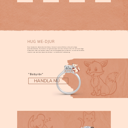
HUG ME-DJUR
Djur kramar de människor de älskar. Internet surrar alltid av söta och roliga
djurvideor/bilder. Du kanske vill gå nära dem och röra vid dem eller till och med våga
krama dem. Men de kommer säkert inte att återgälda dessa känslor, nu kan du ha detta
smycke som omsluter djuret du älskar i en kärleksfull omfamning.
"Babyräv"
HANDLA NU