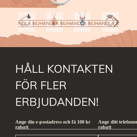
HANDLA NU
HANDLA NU
HANDLA NU
HANDLA NU
HAND
HÅLL KONTAKTEN
FÖR FLER
ERBJUDANDEN!
Ange din e-postadress och få 100 kr
Ange ditt telefon
rabatt
rabatt