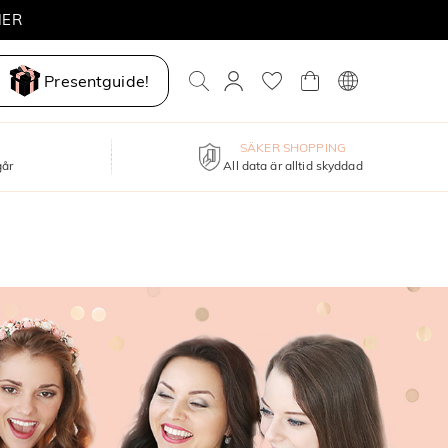
MER
Presentguide!
SÄKER SHOPPING
går
All data är alltid skyddad