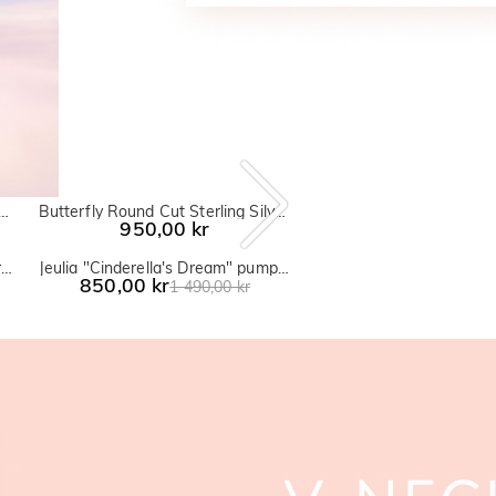
tsnittsyntetiskt ring i Morganit i sterlingsilver
Butterfly Round Cut Sterling Silver Drop Örhängen
Never Apart Armband
950,00 kr
1 650,00 kr
Jeulia armband med dubbla lager Infinity Sterling Silver
Jeulia "Cinderella's Dream" pumpahjul i halsband i sterlingsilver
850,00 kr
1 950,00 kr
1 490,00 kr