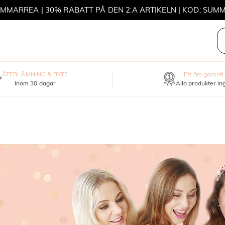
MMARREA | 30% RABATT PÅ DEN 2:A ARTIKELN | KOD: SUM
MOVE MY WAY | KÖP 3, FÅ ETT HALSBAND GRATIS
ÅTERLÄMNING & BYTE
Ett års garanti
Inom 30 dagar
Alla produkter in