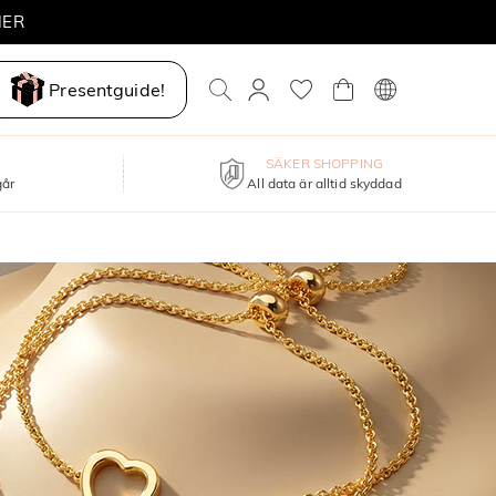
MER
Presentguide!
SÄKER SHOPPING
går
All data är alltid skyddad