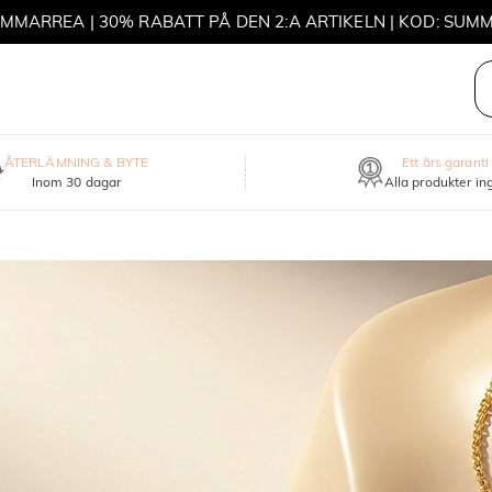
MMARREA | 30% RABATT PÅ DEN 2:A ARTIKELN | KOD: SUM
MOVE MY WAY | KÖP 3, FÅ ETT HALSBAND GRATIS
ÅTERLÄMNING & BYTE
Ett års garanti
Inom 30 dagar
Alla produkter in