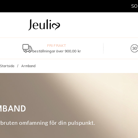
SO
FRI FRAKT
beställningar över 900,00 kr
Startsida
Armband