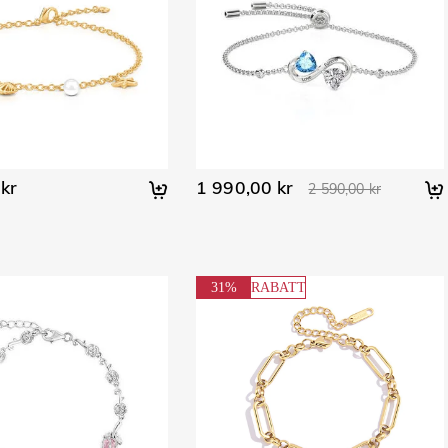
kr
1 990,00 kr
2 590,00 kr
31%
RABATT