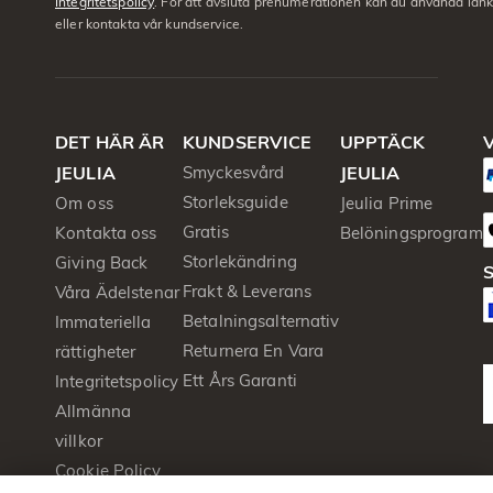
Integritetspolicy
. För att avsluta prenumerationen kan du använda län
eller kontakta vår kundservice.
DET HÄR ÄR
KUNDSERVICE
UPPTÄCK
V
JEULIA
Smyckesvård
JEULIA
Storleksguide
Om oss
Jeulia Prime
Gratis
Kontakta oss
Belöningsprogram
Storlekändring
Giving Back
S
Frakt & Leverans
Våra Ädelstenar
Betalningsalternativ
Immateriella
Returnera En Vara
rättigheter
Ett Års Garanti
Integritetspolicy
Allmänna
villkor
Cookie Policy