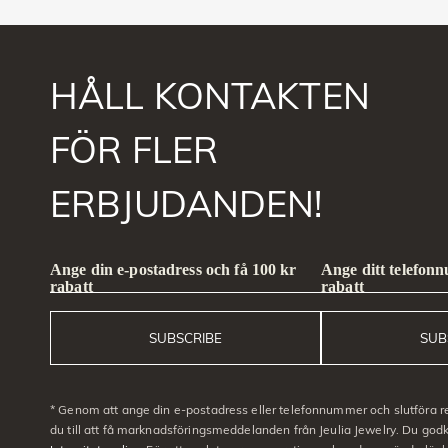
HÅLL KONTAKTEN
FÖR FLER
ERBJUDANDEN!
Ange din e-postadress och få 100 kr
Ange ditt telefon
rabatt
rabatt
SUBSCRIBE
SUB
* Genom att ange din e-postadress eller telefonnummer och slutföra r
du till att få marknadsföringsmeddelanden från Jeulia Jewelry. Du go