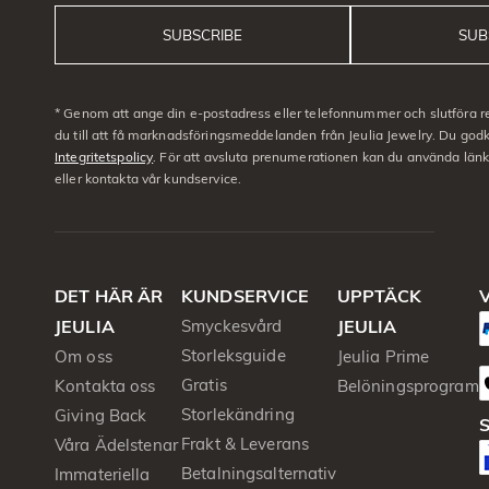
SUBSCRIBE
SUB
* Genom att ange din e-postadress eller telefonnummer och slutföra r
du till att få marknadsföringsmeddelanden från Jeulia Jewelry. Du go
Integritetspolicy
. För att avsluta prenumerationen kan du använda län
eller kontakta vår kundservice.
DET HÄR ÄR
KUNDSERVICE
UPPTÄCK
V
JEULIA
Smyckesvård
JEULIA
Storleksguide
Om oss
Jeulia Prime
Gratis
Kontakta oss
Belöningsprogram
Storlekändring
Giving Back
S
Frakt & Leverans
Våra Ädelstenar
Betalningsalternativ
Immateriella