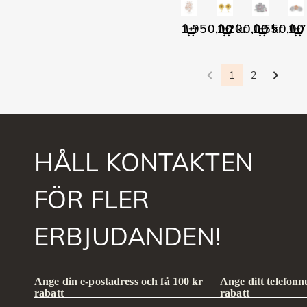
1 950,00 kr
1 200,00 kr
1 550,00 
1 7
1
2
HÅLL KONTAKTEN
FÖR FLER
ERBJUDANDEN!
Ange din e-postadress och få 100 kr
Ange ditt telefon
rabatt
rabatt