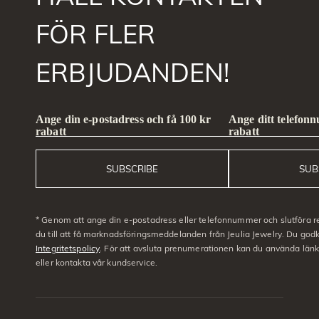
FÖR FLER
ERBJUDANDEN!
Ange din e-postadress och få 100 kr
Ange ditt telefon
rabatt
rabatt
SUBSCRIBE
SUB
* Genom att ange din e-postadress eller telefonnummer och slutföra r
du till att få marknadsföringsmeddelanden från Jeulia Jewelry. Du go
Integritetspolicy
. För att avsluta prenumerationen kan du använda län
eller kontakta vår kundservice.