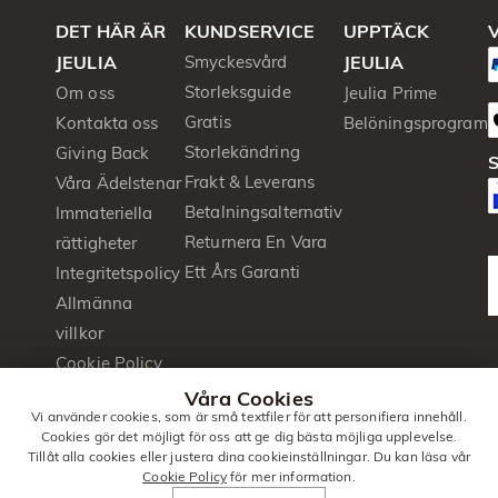
DET HÄR ÄR
KUNDSERVICE
UPPTÄCK
V
JEULIA
Smyckesvård
JEULIA
Storleksguide
Om oss
Jeulia Prime
Gratis
Kontakta oss
Belöningsprogram
Storlekändring
Giving Back
S
Frakt & Leverans
Våra Ädelstenar
Betalningsalternativ
Immateriella
Returnera En Vara
rättigheter
Ett Års Garanti
Integritetspolicy
Allmänna
villkor
Cookie Policy
Press&PR
Våra Cookies
Vi använder cookies, som är små textfiler för att personifiera innehåll.
Produktbroschyr
Cookies gör det möjligt för oss att ge dig bästa möjliga upplevelse.
Tillåt alla cookies eller justera dina cookieinställningar. Du kan läsa vår
Cookie Policy
för mer information.
© 2014 -
Jeulia
. Alla Rättigheter