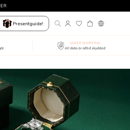
Presentguide!
SÄKER SHOPPING
går
All data är alltid skyddad