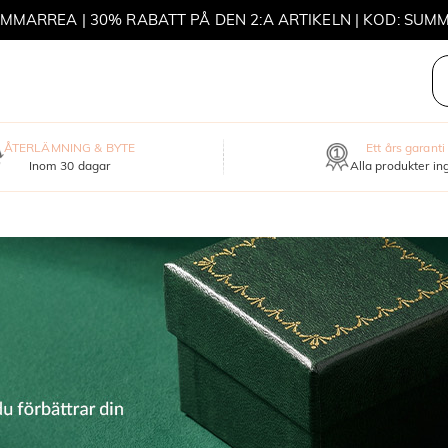
MOVE MY WAY | KÖP 3, FÅ ETT HALSBAND GRATIS
ÅTERLÄMNING & BYTE
Ett års garanti
Inom 30 dagar
Alla produkter in