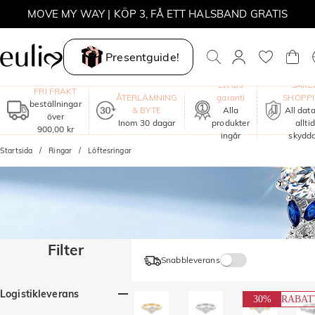
MOVE MY WAY | KÖP 3, FÅ ETT HALSBAND GRATIS
Presentguide!
Ett års
SÄKE
FRI FRAKT
ÅTERLÄMNING
garanti
SHOPP
beställningar
& BYTE
Alla
All data
över
Inom 30 dagar
produkter
alltid
900,00 kr
ingår
skydd
Startsida
Ringar
Löftesringar
Filter
Snabbleverans
Logistikleverans
30%
RABAT