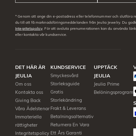
* Genom att ange din e-postadress eller telefonnummer och slutföra r
du till att få marknadsföringsmeddelanden från Jeulia Jewelry. Du go
Integritetspolicy
. För att avsluta prenumerationen kan du använda län
eller kontakta vår kundservice.
DET HÄR ÄR
KUNDSERVICE
UPPTÄCK
V
JEULIA
Smyckesvård
JEULIA
Storleksguide
Om oss
Jeulia Prime
Gratis
Kontakta oss
Belöningsprogram
Storlekändring
Giving Back
S
Frakt & Leverans
Våra Ädelstenar
Betalningsalternativ
Immateriella
Returnera En Vara
rättigheter
Ett Års Garanti
Integritetspolicy